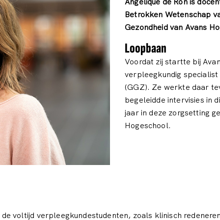
Angelique de Ron is docen
Betrokken Wetenschap van
Gezondheid van Avans Ho
Loopbaan
Voordat zij startte bij Av
verpleegkundig specialist
(GGZ). Ze werkte daar te
begeleidde intervisies in 
jaar in deze zorgsetting g
Hogeschool.
e voltijd verpleegkundestudenten, zoals klinisch redenere