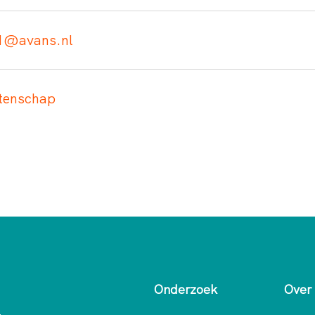
1@avans.nl
tenschap
Onderzoek
Over