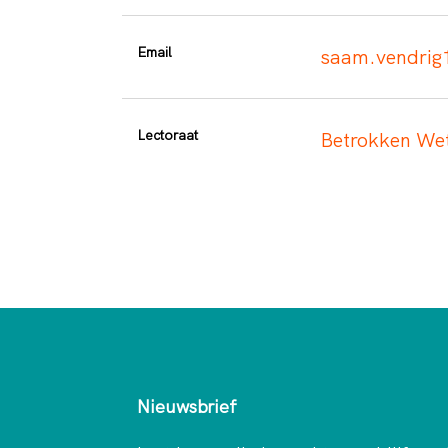
Email
saam.vendrig
Lectoraat
Betrokken We
Nieuwsbrief