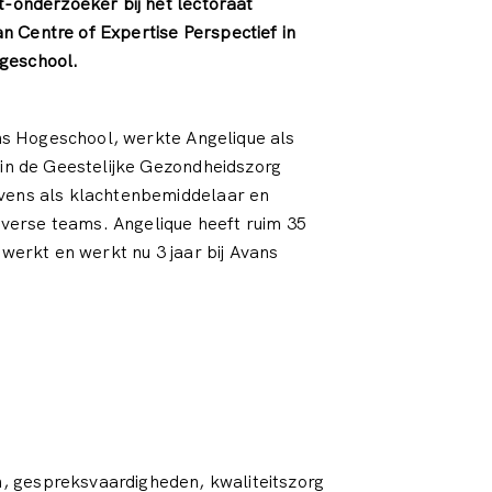
t-onderzoeker bij het lectoraat
 Centre of Expertise Perspectief in
geschool.
ans Hogeschool, werkte Angelique als
 in de Geestelijke Gezondheidszorg
vens als klachtenbemiddelaar en
diverse teams. Angelique heeft ruim 35
ewerkt en werkt nu 3 jaar bij Avans
n, gespreksvaardigheden, kwaliteitszorg