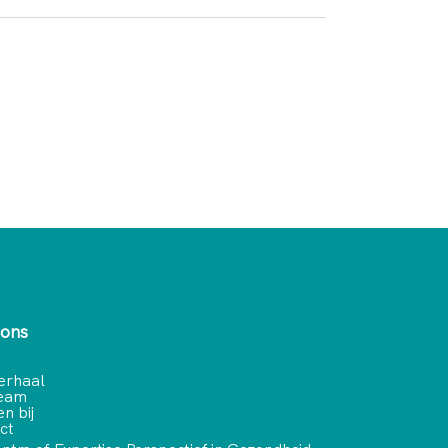
 ons
erhaal
team
n bij
ct