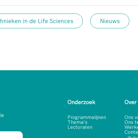
hnieken in de Life Sciences
Nieuws
Onderzoek
Over
de
Programmalijnen
Ons v
Thema’s
Ons 
Lectoraten
Werke
Conta