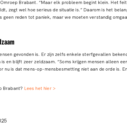
 Omroep Brabant. “Maar elk probleem begint klein. Het feit d
dt, zegt wel hoe serieus de situatie is.” Daarom is het bela
 is geen reden tot paniek, maar we moeten verstandig omgaan
ldzaam
j mensen gevonden is. Er zijn zelfs enkele sterfgevallen bek
en is en blijft zeer zeldzaam. “Soms krijgen mensen alleen 
or nu is dat mens-op-mensbesmetting niet aan de orde is. En
ep Brabant?
Lees het hier >
025