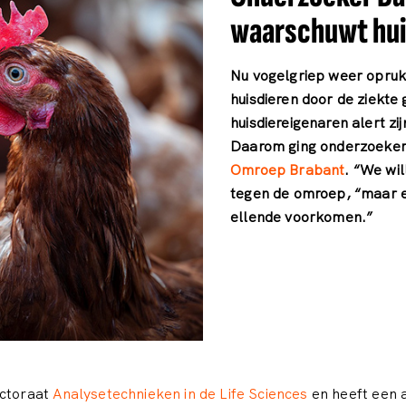
waarschuwt hui
Nu vogelgriep weer oprukt
huisdieren door de ziekte g
huisdiereigenaren alert z
Daarom ging onderzoeker
Omroep Brabant
. “We wi
tegen de omroep, “maar e
ellende voorkomen.”
ectoraat
Analysetechnieken in de Life Sciences
en heeft een a