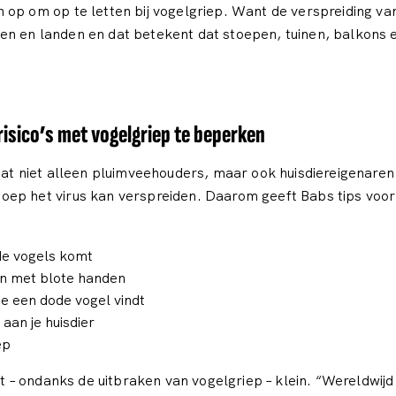
op om op te letten bij vogelgriep. Want de verspreiding van
en en landen en dat betekent dat stoepen, tuinen, balkons
risico’s met vogelgriep te beperken
dat niet alleen pluimveehouders, maar ook huisdiereigenaren
ep het virus kan verspreiden. Daarom geeft Babs tips voor 
ode vogels komt
an met blote handen
e een dode vogel vindt
aan je huisdier
ep
ft – ondanks de uitbraken van vogelgriep – klein. “Wereldwij