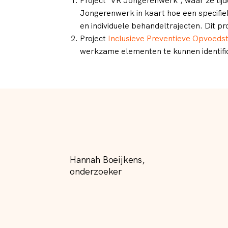
Project ‘VR Jongerenwerk’, waar ze tijd
Jongerenwerk in kaart hoe een specifi
en individuele behandeltrajecten. Dit proj
Project
Inclusieve Preventieve Opvoeds
werkzame elementen te kunnen identifi
Hannah Boeijkens,
onderzoeker