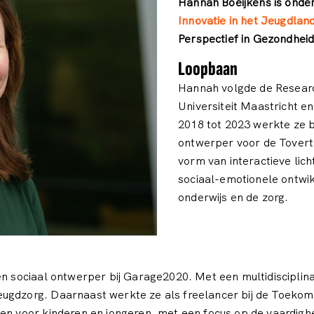
Hannah Boeijkens is onder
Innovatie in het Jeugdla
Perspectief in Gezondhei
Loopbaan
Hannah volgde de Researc
Universiteit Maastricht en
2018 tot 2023 werkte ze b
ontwerper voor de Toverta
vorm van interactieve lich
sociaal-emotionele ontwik
onderwijs en de zorg.
en sociaal ontwerper bij Garage2020. Met een multidisciplin
ugdzorg. Daarnaast werkte ze als freelancer bij de Toekoms
gen voor kinderen en jongeren, met een focus op de vaardi