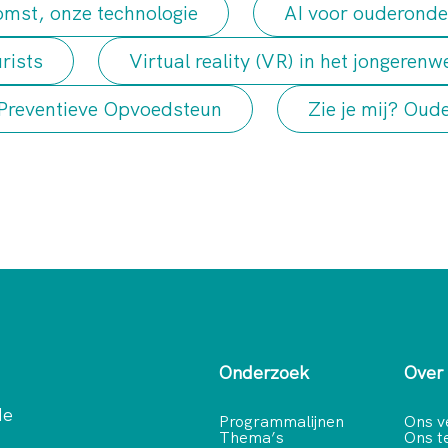
mst, onze technologie
AI voor ouderonde
rists
Virtual reality (VR) in het jongerenw
 Preventieve Opvoedsteun
Zie je mij? Oude
Onderzoek
Over
de
Programmalijnen
Ons v
Thema’s
Ons 