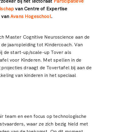
zoeker bij het lectoraat
Participatieve
ndschap
van Centre of Expertise
d van
Avans Hogeschool
.
h Master Cognitive Neuroscience aan de
 de jaaropleiding tot Kindercoach. Van
ij de start-up/scale-up Tover als
fel voor Kinderen. Met spellen in de
tprojecties draagt de Tovertafel bij aan de
keling van kinderen in het speciaal
air team en een focus op technologische
tvaarders, waar ze zich bezig hield met
gheden van de toekomst. Op dit moment