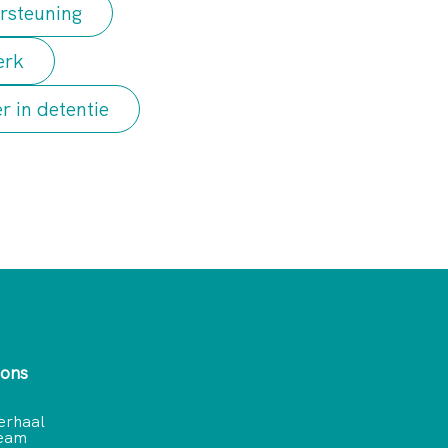
rsteuning
erk
r in detentie
 ons
erhaal
team