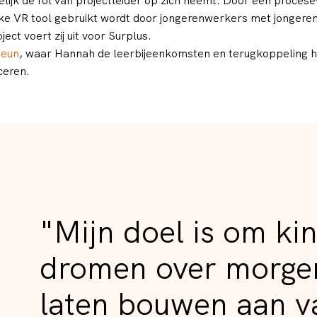
elijk de rol van projectleider op zich neemt. Door een procese
eke VR tool gebruikt wordt door jongerenwerkers met jongere
ect voert zij uit voor Surplus.
teun
, waar Hannah de leerbijeenkomsten en terugkoppeling hie
ceren.
"Mijn doel is om kin
dromen over morge
laten bouwen aan 