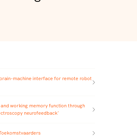
brain-machine interface for remote robot
r and working memory function through
pectroscopy neurofeedback'
| Toekomstvaarders