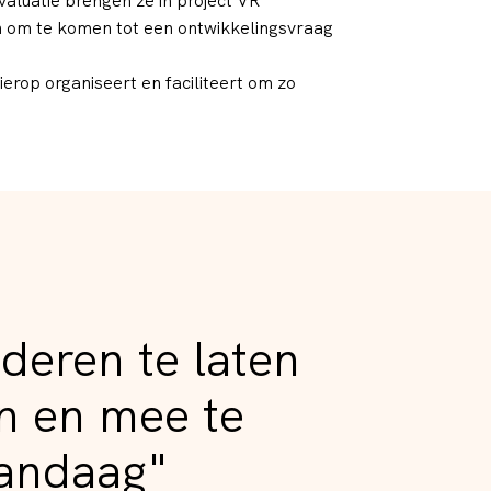
valuatie brengen ze in project VR
n om te komen tot een ontwikkelingsvraag
rop organiseert en faciliteert om zo
deren te laten
n en mee te
vandaag"