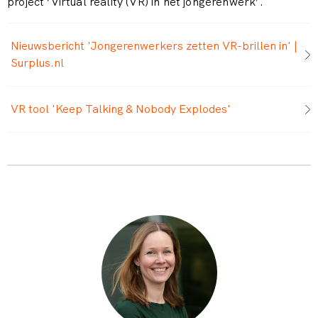
project ‘Virtual reality (VR) in het jongerenwerk’.
Nieuwsbericht 'Jongerenwerkers zetten VR-brillen in' |
Surplus.nl
VR tool 'Keep Talking & Nobody Explodes'