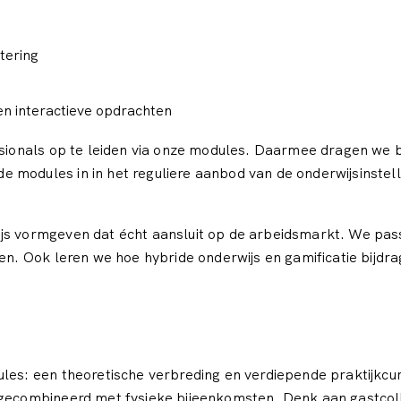
tering
en interactieve opdrachten
essionals op te leiden via onze modules. Daarmee dragen we
 modules in in het reguliere aanbod van de onderwijsinstell
ijs vormgeven dat écht aansluit op de arbeidsmarkt. We pa
ven. Ook leren we hoe hybride onderwijs en gamificatie bijdr
ules: een theoretische verbreding en verdiepende praktijkc
 gecombineerd met fysieke bijeenkomsten. Denk aan gastcoll