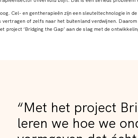
rapieënsector onvervuld blijft. Dat is een serieus probleem
oog. Cel- en gentherapieën zijn een sleuteltechnologie in 
 vertragen of zelfs naar het buitenland verdwijnen. Daarom
 het project ‘Bridging the Gap’ aan de slag met de ontwikke
“Met het project Br
leren we hoe we on