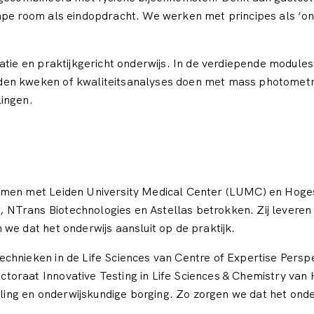
cape room als eindopdracht. We werken met principes als ‘o
atie en praktijkgericht onderwijs. In de verdiepende module
den kweken of kwaliteitsanalyses doen met mass photometry
lingen.
amen met Leiden University Medical Center (LUMC) en Hoges
NTrans Biotechnologies en Astellas betrokken. Zij leveren 
we dat het onderwijs aansluit op de praktijk.
chnieken in de Life Sciences van Centre of Expertise Perspe
toraat Innovative Testing in Life Sciences & Chemistry va
eling en onderwijskundige borging. Zo zorgen we dat het onde